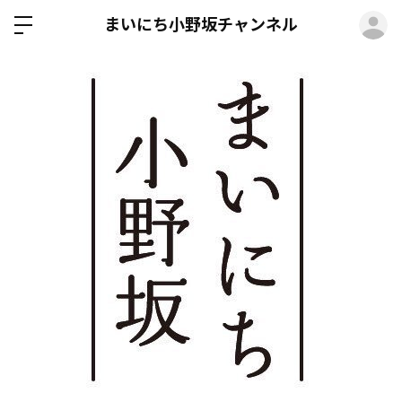
ロ
まいにち小野坂チャンネル